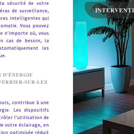
la sécurité de votre
INTERVENT
ras de surveillance,
res intelligentes qui
nomalie. Vous pouvez
e n’importe où, vous
En cas de besoin, la
utomatiquement les
ue.
N D'ÉNERGIE
FERRIER-SUR-LEZ
ours, contribue à une
gie. Les dispositifs
ôler l’utilisation de
e votre éclairage, en
tion optimisée réduit