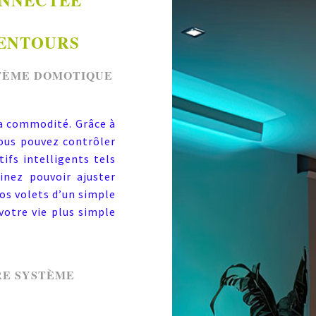
ONNECTÉE
LENTOURS
TÈME DOMOTIQUE
la commodité. Grâce à
vous pouvez contrôler
ifs intelligents tels
inez pouvoir ajuster
vos volets d’un simple
otre vie plus simple
RE SYSTÈME