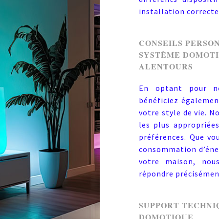
installation correcte
CONSEILS PERSON
SYSTÈME DOMOTI
ALENTOURS
En optant pour nos
bénéficiez égalemen
votre style de vie. 
les plus appropriée
préférences. Que vou
consommation d’éner
votre maison, nou
répondre précisément
SUPPORT TECHNI
DOMOTIQUE