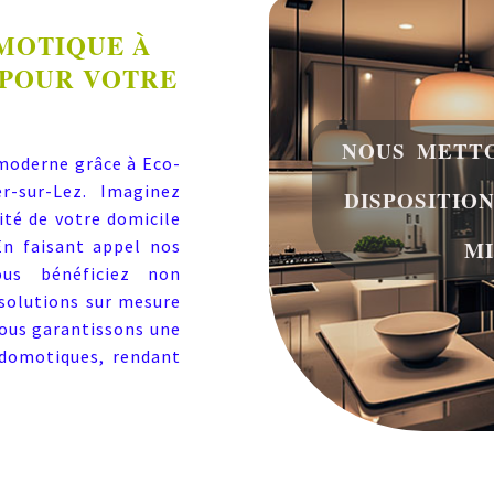
MOTIQUE À
 POUR VOTRE
NOUS METTO
moderne grâce à Eco-
r-sur-Lez. Imaginez
DISPOSITIO
ité de votre domicile
MI
En faisant appel nos
ous bénéficiez non
 solutions sur mesure
vous garantissons une
s domotiques, rendant