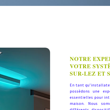
NOTRE EXPE
VOTRE SYST
SUR-LEZ ET 
En tant qu’installat
possèdons une expe
essentielles pour in
maison. Nous somm
différents disposit